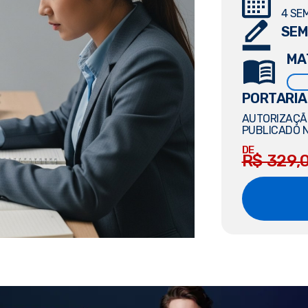
4 SE
SEM
MA
PORTARIA
AUTORIZAÇÃO
PUBLICADO N
DE
R$ 329,