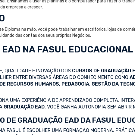
sai. Ensinamos a usar as planilhas e o computador para fazer o trabal
 da empresa a crescer.
O
Diploma na mão, você pode trabalhar em escritórios, lojas de comérci
idando das contas dos seus próprios Negócios.
 EAD
NA FASUL EDUCACIONAL
DE, QUALIDADE E INOVAÇÃO DOS
CURSOS DE GRADUAÇÃO 
COLHER ENTRE DIVERSAS ÁREAS DO CONHECIMENTO COMO
A
 DE RECURSOS HUMANOS, PEDAGOGIA, GESTÃO DA TECN
NA UMA EXPERIÊNCIA DE APRENDIZADO COMPLETA, INTERA
 A
GRADUAÇÃO EAD
, VOCÊ GANHA AUTONOMIA SEM ABRIR 
O DE GRADUAÇÃO EAD DA FASUL EDU
NA FASUL É ESCOLHER UMA FORMAÇÃO MODERNA, PRÁTICA