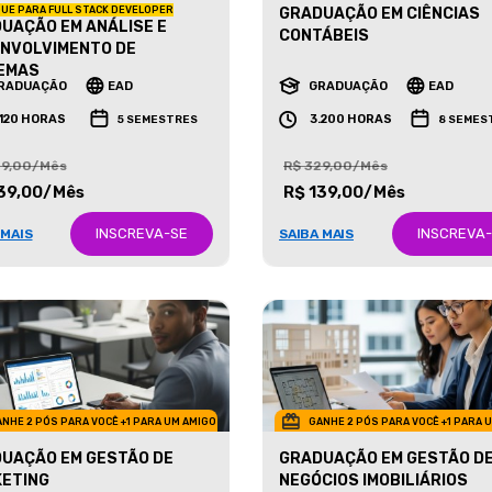
UE PARA FULL STACK DEVELOPER
GRADUAÇÃO EM CIÊNCIAS
UAÇÃO EM ANÁLISE E
CONTÁBEIS
NVOLVIMENTO DE
EMAS
RADUAÇÃO
EAD
GRADUAÇÃO
EAD
.120 HORAS
3.200 HORAS
5 SEMESTRES
8 SEMES
29,00/Mês
R$ 329,00/Mês
39,00/Mês
R$ 139,00/Mês
INSCREVA-SE
INSCREVA
 MAIS
SAIBA MAIS
NHE 2 PÓS PARA VOCÊ +1 PARA UM AMIGO
GANHE 2 PÓS PARA VOCÊ +1 PARA 
UAÇÃO EM GESTÃO DE
GRADUAÇÃO EM GESTÃO D