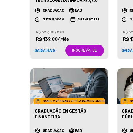
MARK
TECNOLOGIA DA INFORMAÇÃO
GRADUAÇÃO
EAD
G
2.120 HORAS
1
5 SEMESTRES
R$ 329,00/Mês
R$ 3
R$ 139,00/Mês
R$ 1
INSCREVA-SE
SAIBA MAIS
SAIBA
GANHE 2 PÓS PARA VOCÊ +1 PARA UM AMIGO
GA
GRADUAÇÃO EM GESTÃO
GRAD
FINANCEIRA
PÚBL