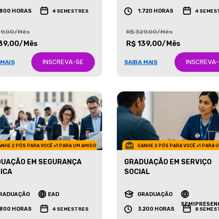
RADUAÇÃO
EAD
GRADUAÇÃO
EAD
.800 HORAS
1.720 HORAS
4 SEMESTRES
4 SEMES
29,00/Mês
R$ 329,00/Mês
39,00/Mês
R$ 139,00/Mês
INSCREVA-SE
INSCREVA
 MAIS
SAIBA MAIS
NHE 2 PÓS PARA VOCÊ +1 PARA UM AMIGO
GANHE 2 PÓS PARA VOCÊ +1 PARA 
UAÇÃO EM SEGURANÇA
GRADUAÇÃO EM SERVIÇO
ICA
SOCIAL
RADUAÇÃO
EAD
GRADUAÇÃO
SEMIPRESEN
.800 HORAS
3.200 HORAS
4 SEMESTRES
8 SEMES