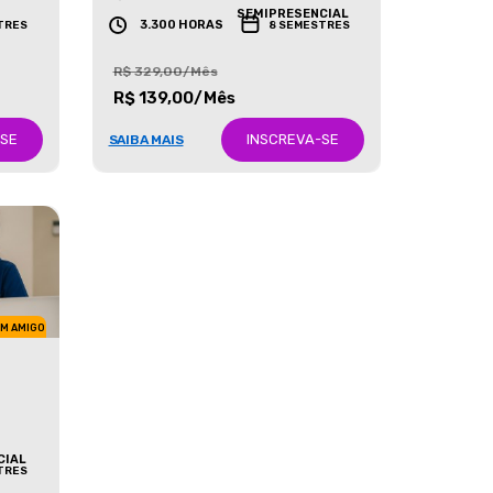
GRADUAÇÃO
SEMIPRESENCIAL
3.300 HORAS
TRES
8 SEMESTRES
R$ 329,00/Mês
R$ 139,00/Mês
-SE
INSCREVA-SE
SAIBA MAIS
UM AMIGO
CIAL
TRES