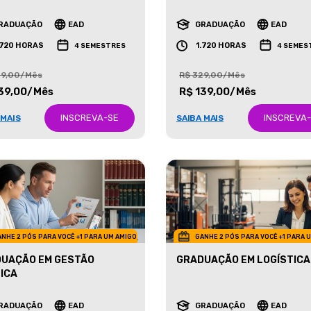
ETING
NEGÓCIOS IMOBILIÁRIOS
RADUAÇÃO
EAD
GRADUAÇÃO
EAD
.720 HORAS
1.720 HORAS
4 SEMESTRES
4 SEMES
29,00/Mês
R$ 329,00/Mês
39,00/Mês
R$ 139,00/Mês
INSCREVA-SE
INSCREVA
 MAIS
SAIBA MAIS
NHE 2 PÓS PARA VOCÊ +1 PARA UM AMIGO
GANHE 2 PÓS PARA VOCÊ +1 PARA 
UAÇÃO EM GESTÃO
GRADUAÇÃO EM LOGÍSTICA
ICA