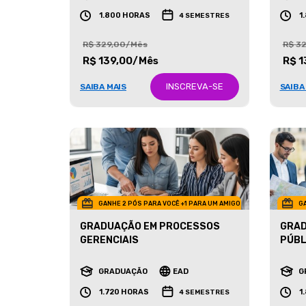
GRADUAÇÃO
EAD
G
1.800 HORAS
1
4 SEMESTRES
R$ 329,00/Mês
R$ 3
R$ 139,00/Mês
R$ 1
INSCREVA-SE
SAIBA MAIS
SAIBA
GANHE 2 PÓS PARA VOCÊ +1 PARA UM AMIGO
GA
GRADUAÇÃO EM PROCESSOS
GRAD
GERENCIAIS
PÚBL
GRADUAÇÃO
EAD
G
1.720 HORAS
1
4 SEMESTRES