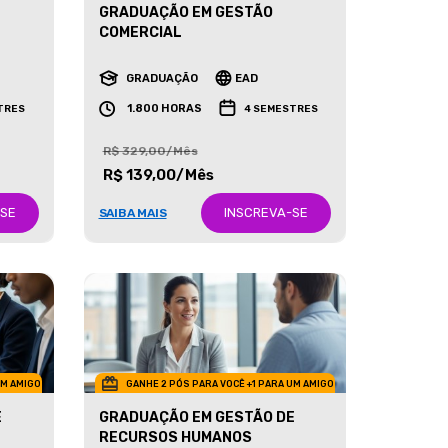
GRADUAÇÃO EM GESTÃO
COMERCIAL
GRADUAÇÃO
EAD
1.800 HORAS
TRES
4 SEMESTRES
R$ 329,00/Mês
R$ 139,00/Mês
-SE
INSCREVA-SE
SAIBA MAIS
UM AMIGO
GANHE 2 PÓS PARA VOCÊ +1 PARA UM AMIGO
E
GRADUAÇÃO EM GESTÃO DE