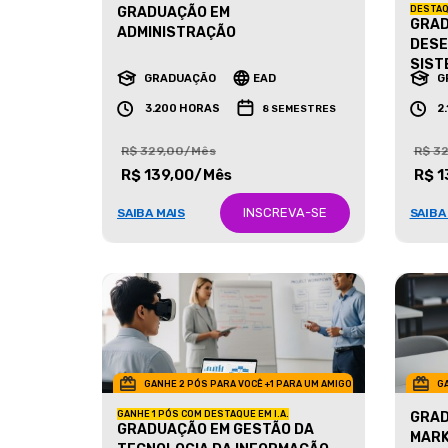
GRADUAÇÃO EM
DESTAQ
GRAD
ADMINISTRAÇÃO
DESE
SIST
GRADUAÇÃO
EAD
G
3.200 HORAS
2
8 SEMESTRES
R$ 329,00/Mês
R$ 3
R$ 139,00/Mês
R$ 1
INSCREVA-SE
SAIBA MAIS
SAIBA
GANHE 2 PÓS PARA VOCÊ +1 PARA UM AMIGO
GA
GANHE 1 PÓS COM DESTAQUE EM I.A.
GRAD
GRADUAÇÃO EM GESTÃO DA