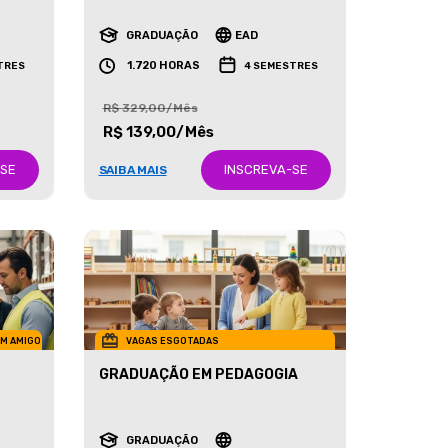
RECURSOS HUMANOS
GRADUAÇÃO
EAD
1.720 HORAS
TRES
4 SEMESTRES
R$ 329,00/Mês
R$ 139,00/Mês
-SE
INSCREVA-SE
SAIBA MAIS
UM AMIGO
VAGAS ESGOTADAS
GRADUAÇÃO EM PEDAGOGIA