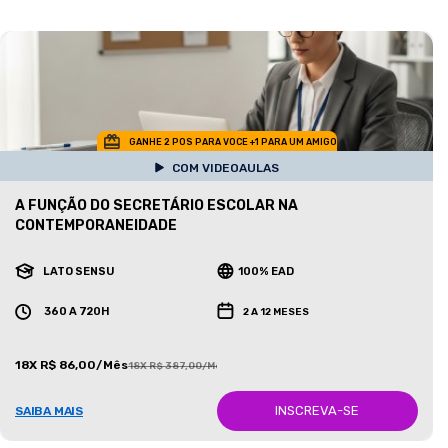
GANHE 2 POS PARA VOCE +1 PARA UM AMIGO
COM VIDEOAULAS
A FUNÇÃO DO SECRETÁRIO ESCOLAR NA
CONTEMPORANEIDADE
LATO SENSU
100% EAD
360 A 720H
2 A 12 MESES
18X R$ 86,00/Mês
18X R$ 387,00/Mês
INSCREVA-SE
SAIBA MAIS