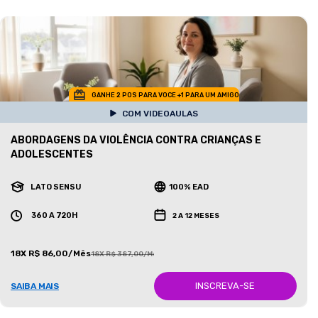
GANHE 2 POS PARA VOCE +1 PARA UM AMIGO
COM VIDEOAULAS
ABORDAGENS DA VIOLÊNCIA CONTRA CRIANÇAS E
ADOLESCENTES
LATO SENSU
100% EAD
360 A 720H
2 A 12 MESES
18X R$ 86,00/Mês
18X R$ 387,00/Mês
INSCREVA-SE
SAIBA MAIS