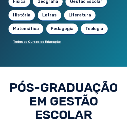
Física
Geografia
Gestão Escolar
História
Letras
Literatura
Matemática
Pedagogia
Teologia
Todos os Cursos de Educação
PÓS-GRADUAÇÃO
EM GESTÃO
ESCOLAR