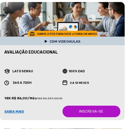
GANHE 2 POS PARA VOCE +1 PARA UM AMIGO
COM VIDEOAULAS
AVALIAÇÃO EDUCACIONAL
LATO SENSU
100% EAD
360 A 720H
2 A 12 MESES
18X R$ 86,00/Mês
18X R$ 387,00/Mês
INSCREVA-SE
SAIBA MAIS