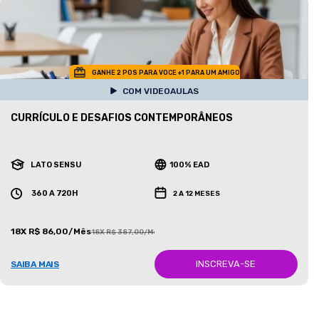
GANHE 2 POS PARA VOCE +1 PARA UM AMIGO
COM VIDEOAULAS
CURRÍCULO E DESAFIOS CONTEMPORÂNEOS
LATO SENSU
100% EAD
360 A 720H
2 A 12 MESES
18X R$ 86,00/Mês
18X R$ 387,00/Mês
INSCREVA-SE
SAIBA MAIS