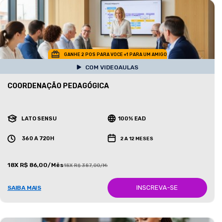
GANHE 2 POS PARA VOCE +1 PARA UM AMIGO
COM VIDEOAULAS
COORDENAÇÃO PEDAGÓGICA
LATO SENSU
100% EAD
360 A 720H
2 A 12 MESES
18X R$ 86,00/Mês
18X R$ 387,00/Mês
INSCREVA-SE
SAIBA MAIS