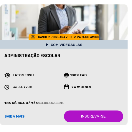
GANHE 2 POS PARA VOCE +1 PARA UM AMIGO
COM VIDEOAULAS
ADMINISTRAÇÃO ESCOLAR
LATO SENSU
100% EAD
360 A 720H
2 A 12 MESES
18X R$ 86,00/Mês
18X R$ 387,00/Mês
INSCREVA-SE
SAIBA MAIS