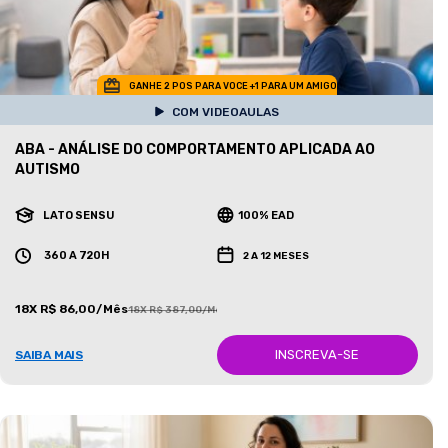
GANHE 2 POS PARA VOCE +1 PARA UM AMIGO
COM VIDEOAULAS
ABA - ANÁLISE DO COMPORTAMENTO APLICADA AO
AUTISMO
LATO SENSU
100% EAD
360 A 720H
2 A 12 MESES
18X R$ 86,00/Mês
18X R$ 387,00/Mês
INSCREVA-SE
SAIBA MAIS