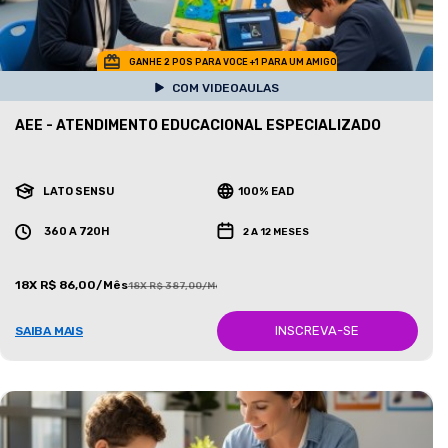
GANHE 2 POS PARA VOCE +1 PARA UM AMIGO
COM VIDEOAULAS
AEE - ATENDIMENTO EDUCACIONAL ESPECIALIZADO
LATO SENSU
100% EAD
360 A 720H
2 A 12 MESES
18X R$ 86,00/Mês
18X R$ 387,00/Mês
INSCREVA-SE
SAIBA MAIS