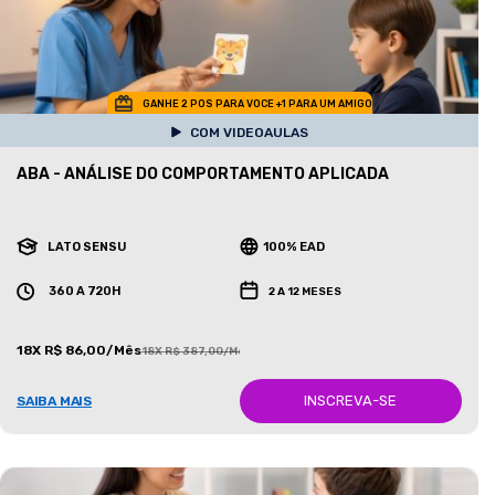
GANHE 2 POS PARA VOCE +1 PARA UM AMIGO
COM VIDEOAULAS
ABA - ANÁLISE DO COMPORTAMENTO APLICADA
LATO SENSU
100% EAD
360 A 720H
2 A 12 MESES
18X R$ 86,00/Mês
18X R$ 387,00/Mês
INSCREVA-SE
SAIBA MAIS