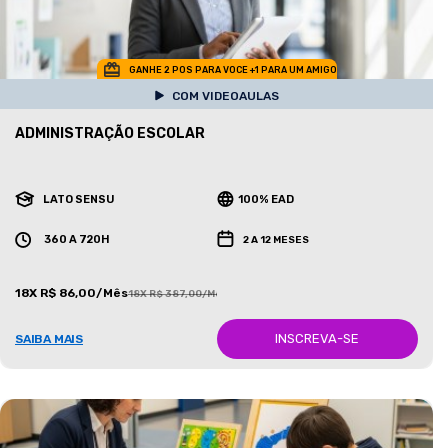
GANHE 2 POS PARA VOCE +1 PARA UM AMIGO
COM VIDEOAULAS
ADMINISTRAÇÃO ESCOLAR
LATO SENSU
100% EAD
360 A 720H
2 A 12 MESES
18X R$ 86,00/Mês
18X R$ 387,00/Mês
INSCREVA-SE
SAIBA MAIS