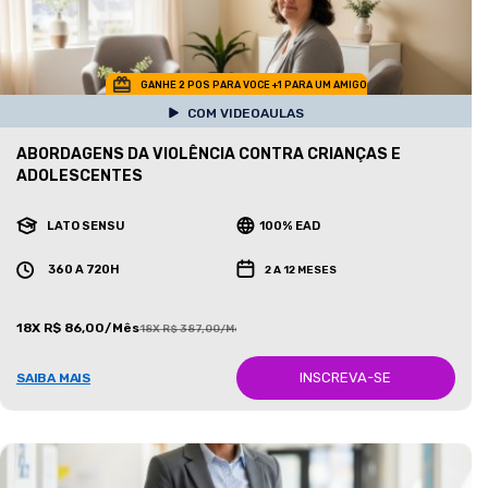
GANHE 2 POS PARA VOCE +1 PARA UM AMIGO
COM VIDEOAULAS
ABORDAGENS DA VIOLÊNCIA CONTRA CRIANÇAS E
ADOLESCENTES
LATO SENSU
100% EAD
360 A 720H
2 A 12 MESES
18X R$ 86,00/Mês
18X R$ 387,00/Mês
INSCREVA-SE
SAIBA MAIS