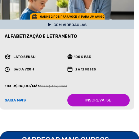
GANHE 2 POS PARA VOCE +1 PARA UM AMIGO
COM VIDEOAULAS
ALFABETIZAÇÃO E LETRAMENTO
LATO SENSU
100% EAD
360 A 720H
2 A 12 MESES
18X R$ 86,00/Mês
18X R$ 387,00/Mês
INSCREVA-SE
SAIBA MAIS