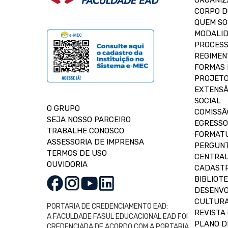
ORGANIZ
CORPO 
QUEM S
MODALID
PROCESS
REGIMEN
FORMAS 
PROJETO
EXTENSÃ
SOCIAL
O GRUPO
COMISSÃ
SEJA NOSSO PARCEIRO
EGRESSO
TRABALHE CONOSCO
FORMAT
ASSESSORIA DE IMPRENSA
PERGUNT
TERMOS DE USO
CENTRAL
OUVIDORIA
CADASTR
BIBLIOT
DESENVO
CULTUR
PORTARIA DE CREDENCIAMENTO EAD:
REVISTA 
A FACULDADE FASUL EDUCACIONAL EAD FOI
PLANO D
CREDENCIADA DE ACORDO COM A PORTARIA