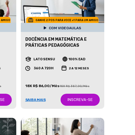
M AMIGO
GANHE 2 POS PARA VOCE +1 PARA UM AMIGO
COM VIDEOAULAS
DOCÊNCIA EM MATEMÁTICA E
PRÁTICAS PEDAGÓGICAS
LATO SENSU
100% EAD
360 A 720H
S
2 A 12 MESES
18X R$ 86,00/Mês
s
18X R$ 387,00/Mês
-SE
INSCREVA-SE
SAIBA MAIS