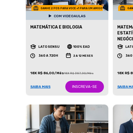
GANHE 2 POS PARA VOCE +1 PARA UM AMIGO
GAN
COM VIDEOAULAS
MATEMÁTICA E BIOLOGIA
MATEMÁ
ESTATÍ
NEGÓC
LATO SENSU
100% EAD
LAT
360 A 720H
360
2 A 12 MESES
18X R$ 86,00/Mês
18X R$ 
18X R$ 387,00/Mês
INSCREVA-SE
SAIBA MAIS
SAIBA M