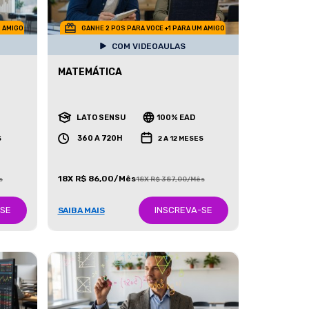
M AMIGO
GANHE 2 POS PARA VOCE +1 PARA UM AMIGO
COM VIDEOAULAS
MATEMÁTICA
LATO SENSU
100% EAD
360 A 720H
S
2 A 12 MESES
18X R$ 86,00/Mês
s
18X R$ 387,00/Mês
-SE
INSCREVA-SE
SAIBA MAIS