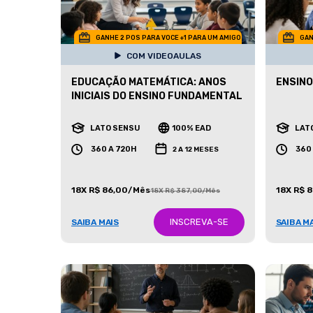
GANHE 2 POS PARA VOCE +1 PARA UM AMIGO
GAN
COM VIDEOAULAS
EDUCAÇÃO MATEMÁTICA: ANOS
ENSINO
INICIAIS DO ENSINO FUNDAMENTAL
LATO SENSU
100% EAD
LAT
360 A 720H
360
2 A 12 MESES
18X R$ 86,00/Mês
18X R$ 
18X R$ 387,00/Mês
INSCREVA-SE
SAIBA MAIS
SAIBA M