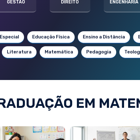
GESTÃO
DIREITO
ENGENHARIA
Especial
Educação Física
Ensino a Distância
Literatura
Matemática
Pedagogia
Teolog
RADUAÇÃO EM MATE