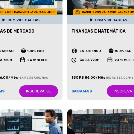
HE 2 POS PARA VOCE +1 PARA UM AMIGO
GANHE 2 POS PARA VOCE +1 PARA U
COM VIDEOAULAS
COM VIDEOAULAS
AS DE MERCADO
FINANÇAS E MATEMÁTICA
O SENSU
100% EAD
LATO SENSU
100% EAD
 A 720H
360 A 720H
2 A 12 MESES
2 A 12 MESE
86,00/Mês
18X R$ 86,00/Mês
18X R$ 387,00/Mês
18X R$ 387,00/Mê
INSCREVA-SE
INSCREVA
AIS
SAIBA MAIS