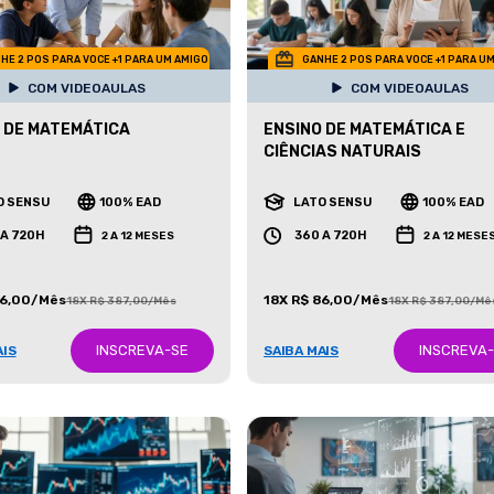
HE 2 POS PARA VOCE +1 PARA UM AMIGO
GANHE 2 POS PARA VOCE +1 PARA U
COM VIDEOAULAS
COM VIDEOAULAS
 DE MATEMÁTICA
ENSINO DE MATEMÁTICA E
CIÊNCIAS NATURAIS
O SENSU
100% EAD
LATO SENSU
100% EAD
 A 720H
360 A 720H
2 A 12 MESES
2 A 12 MESE
86,00/Mês
18X R$ 86,00/Mês
18X R$ 387,00/Mês
18X R$ 387,00/Mê
INSCREVA-SE
INSCREVA
AIS
SAIBA MAIS