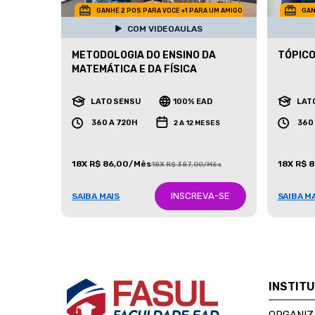
GANHE 2 POS PARA VOCE +1 PARA UM AMIGO
GAN
COM VIDEOAULAS
METODOLOGIA DO ENSINO DA
TÓPICO
MATEMÁTICA E DA FÍSICA
LATO SENSU
100% EAD
LAT
360 A 720H
360
2 A 12 MESES
18X R$ 86,00/Mês
18X R$ 
18X R$ 387,00/Mês
INSCREVA-SE
SAIBA MAIS
SAIBA M
INSTIT