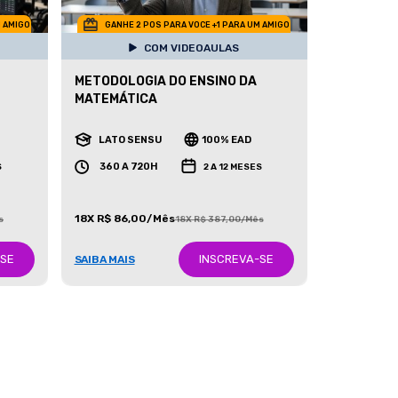
M AMIGO
GANHE 2 POS PARA VOCE +1 PARA UM AMIGO
COM VIDEOAULAS
METODOLOGIA DO ENSINO DA
MATEMÁTICA
LATO SENSU
100% EAD
360 A 720H
S
2 A 12 MESES
18X R$ 86,00/Mês
s
18X R$ 387,00/Mês
-SE
INSCREVA-SE
SAIBA MAIS