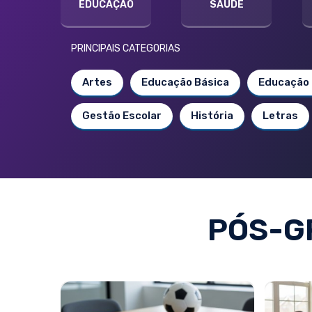
EDUCAÇÃO
SAÚDE
PRINCIPAIS CATEGORIAS
Artes
Educação Básica
Educação 
Gestão Escolar
História
Letras
PÓS-G