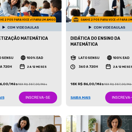
HE 2 POS PARA VOCE +1 PARA UM AMIGO
GANHE 2 POS PARA VOCE +1 PARA U
COM VIDEOAULAS
COM VIDEOAULAS
ETIZAÇÃO MATEMÁTICA
DIDÁTICA DO ENSINO DA
MATEMÁTICA
O SENSU
100% EAD
LATO SENSU
100% EAD
 A 720H
360 A 720H
2 A 12 MESES
2 A 12 MESE
86,00/Mês
18X R$ 86,00/Mês
18X R$ 387,00/Mês
18X R$ 387,00/Mê
INSCREVA-SE
INSCREVA
AIS
SAIBA MAIS