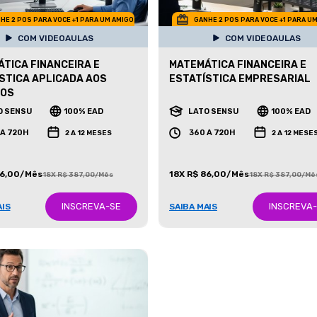
HE 2 POS PARA VOCE +1 PARA UM AMIGO
GANHE 2 POS PARA VOCE +1 PARA U
COM VIDEOAULAS
COM VIDEOAULAS
TICA FINANCEIRA E
MATEMÁTICA FINANCEIRA E
STICA APLICADA AOS
ESTATÍSTICA EMPRESARIAL
IOS
O SENSU
100% EAD
LATO SENSU
100% EAD
 A 720H
360 A 720H
2 A 12 MESES
2 A 12 MESE
86,00/Mês
18X R$ 86,00/Mês
18X R$ 387,00/Mês
18X R$ 387,00/Mê
INSCREVA-SE
INSCREVA
AIS
SAIBA MAIS