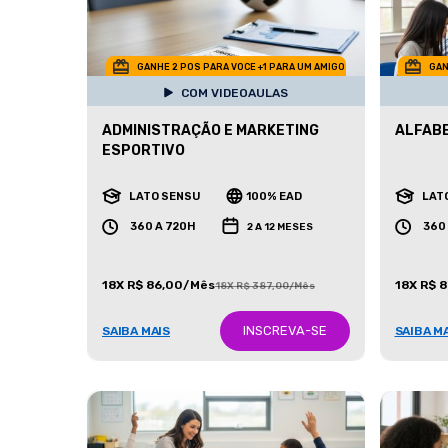
GANHE 2 POS PARA VOCE +1 PARA UM AMIGO
GAN
COM VIDEOAULAS
ADMINISTRAÇÃO E MARKETING
ALFAB
ESPORTIVO
LATO SENSU
100% EAD
LAT
360 A 720H
360
2 A 12 MESES
18X R$ 86,00/Mês
18X R$ 
18X R$ 387,00/Mês
INSCREVA-SE
SAIBA MAIS
SAIBA M