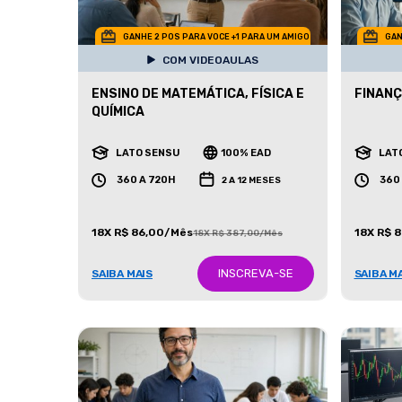
GANHE 2 POS PARA VOCE +1 PARA UM AMIGO
GAN
COM VIDEOAULAS
ENSINO DE MATEMÁTICA, FÍSICA E
FINANÇ
QUÍMICA
LATO SENSU
100% EAD
LAT
360 A 720H
360
2 A 12 MESES
18X R$ 86,00/Mês
18X R$ 
18X R$ 387,00/Mês
INSCREVA-SE
SAIBA MAIS
SAIBA M