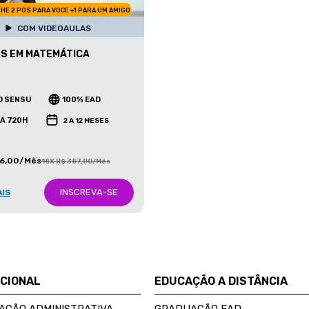
HE 2 POS PARA VOCE +1 PARA UM AMIGO
COM VIDEOAULAS
S EM MATEMÁTICA
O SENSU
100% EAD
 A 720H
2 A 12 MESES
86,00/Mês
18X R$ 387,00/Mês
INSCREVA-SE
AIS
UCIONAL
EDUCAÇÃO A DISTÂNCIA