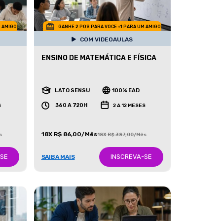
M AMIGO
GANHE 2 POS PARA VOCE +1 PARA UM AMIGO
COM VIDEOAULAS
ENSINO DE MATEMÁTICA E FÍSICA
LATO SENSU
100% EAD
360 A 720H
S
2 A 12 MESES
18X R$ 86,00/Mês
s
18X R$ 387,00/Mês
-SE
INSCREVA-SE
SAIBA MAIS