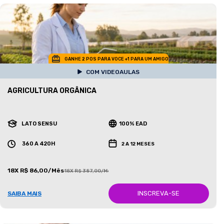
GANHE 2 POS PARA VOCE +1 PARA UM AMIGO
COM VIDEOAULAS
AGRICULTURA ORGÂNICA
LATO SENSU
100% EAD
360 A 420H
2 A 12 MESES
18X R$ 86,00/Mês
18X R$ 387,00/Mês
INSCREVA-SE
SAIBA MAIS