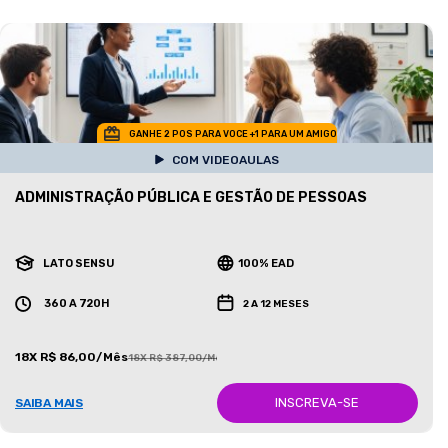
GANHE 2 POS PARA VOCE +1 PARA UM AMIGO
COM VIDEOAULAS
ADMINISTRAÇÃO PÚBLICA E GESTÃO DE PESSOAS
LATO SENSU
100% EAD
360 A 720H
2 A 12 MESES
18X R$ 86,00/Mês
18X R$ 387,00/Mês
INSCREVA-SE
SAIBA MAIS