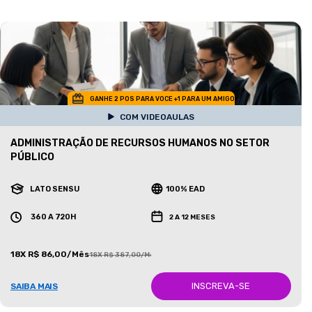
GANHE 2 POS PARA VOCE +1 PARA UM AMIGO
COM VIDEOAULAS
ADMINISTRAÇÃO DE RECURSOS HUMANOS NO SETOR
PÚBLICO
LATO SENSU
100% EAD
360 A 720H
2 A 12 MESES
18X R$ 86,00/Mês
18X R$ 387,00/Mês
INSCREVA-SE
SAIBA MAIS