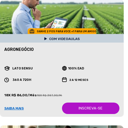
GANHE 2 POS PARA VOCE +1 PARA UM AMIGO
COM VIDEOAULAS
AGRONEGÓCIO
LATO SENSU
100% EAD
360 A 720H
2 A 12 MESES
18X R$ 86,00/Mês
18X R$ 387,00/Mês
INSCREVA-SE
SAIBA MAIS