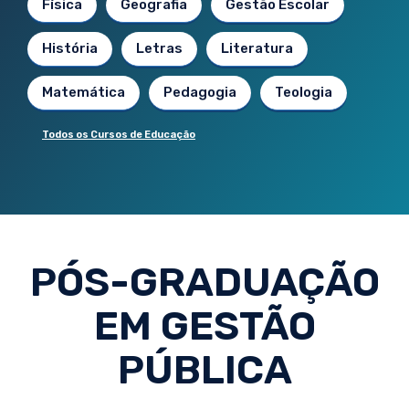
Física
Geografia
Gestão Escolar
História
Letras
Literatura
Matemática
Pedagogia
Teologia
Todos os Cursos de Educação
PÓS-GRADUAÇÃO
EM GESTÃO
PÚBLICA