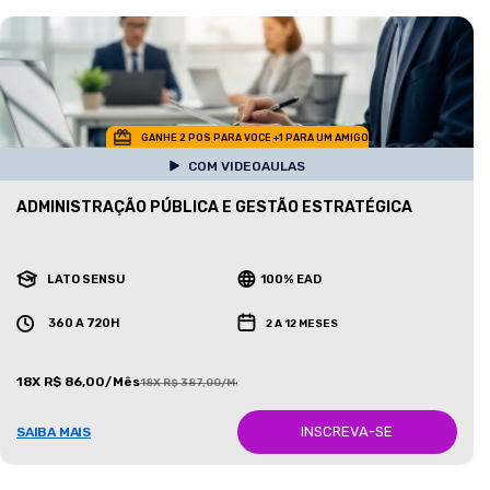
GANHE 2 POS PARA VOCE +1 PARA UM AMIGO
COM VIDEOAULAS
ADMINISTRAÇÃO PÚBLICA E GESTÃO ESTRATÉGICA
LATO SENSU
100% EAD
360 A 720H
2 A 12 MESES
18X R$ 86,00/Mês
18X R$ 387,00/Mês
INSCREVA-SE
SAIBA MAIS