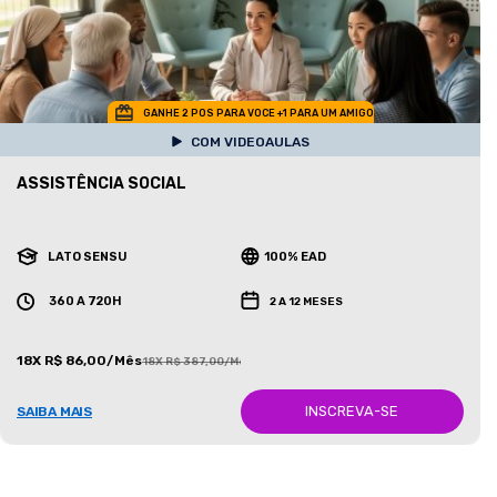
GANHE 2 POS PARA VOCE +1 PARA UM AMIGO
COM VIDEOAULAS
ASSISTÊNCIA SOCIAL
LATO SENSU
100% EAD
360 A 720H
2 A 12 MESES
18X R$ 86,00/Mês
18X R$ 387,00/Mês
INSCREVA-SE
SAIBA MAIS